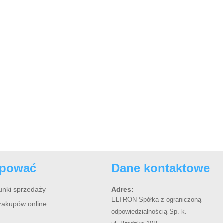
upować
Dane kontaktowe
unki sprzedaży
Adres:
ELTRON Spółka z ograniczoną
zakupów online
odpowiedzialnością Sp. k.