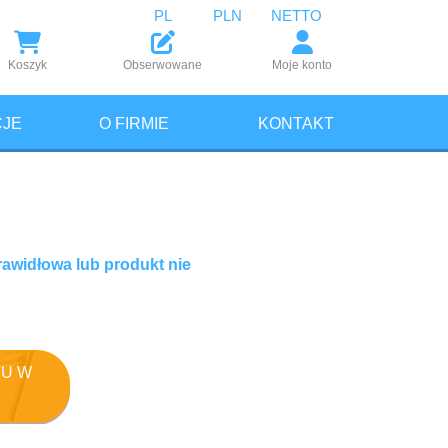
PL
PLN
NETTO
Koszyk
Obserwowane
Moje konto
JE
O FIRMIE
KONTAKT
rawidłowa lub produkt nie
U W