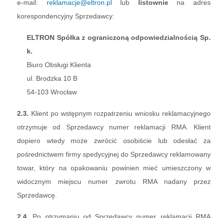
e-mail:
reklamacje@eltron.pl
lub
listownie
na adres
korespondencyjny Sprzedawcy:
ELTRON Spółka z ograniczoną odpowiedzialnością Sp.
k.
Biuro Obsługi Klienta
ul. Brodzka 10 B
54-103 Wrocław
2.3.
Klient po wstępnym rozpatrzeniu wniosku reklamacyjnego
otrzymuje od Sprzedawcy numer reklamacji RMA. Klient
dopiero wtedy może zwrócić osobiście lub odesłać za
pośrednictwem firmy spedycyjnej do Sprzedawcy reklamowany
towar, który na opakowaniu powinien mieć umieszczony w
widocznym miejscu numer zwrotu RMA nadany przez
Sprzedawcę.
2.4.
Po otrzymaniu od Sprzedawcy numer reklamacji RMA