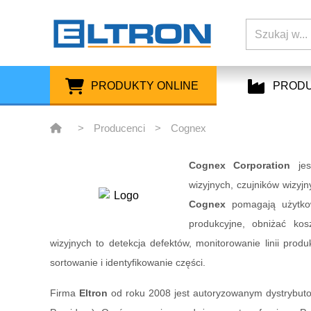
PRODUKTY ONLINE
PROD
>
Producenci
>
Cognex
Cognex Corporation
jes
wizyjnych, czujników wizyj
Cognex
pomagają użytkow
produkcyjne, obniżać ko
wizyjnych to detekcja defektów, monitorowanie linii prod
sortowanie i identyfikowanie części.
Firma
Eltron
od roku 2008 jest autoryzowanym dystrybut