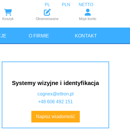
PL
PLN
NETTO
Koszyk
Obserwowane
Moje konto
JE
O FIRMIE
KONTAKT
Systemy wizyjne i identyfikacja
cognex@eltron.pl
+48 606 492 151
Napisz wiadomość