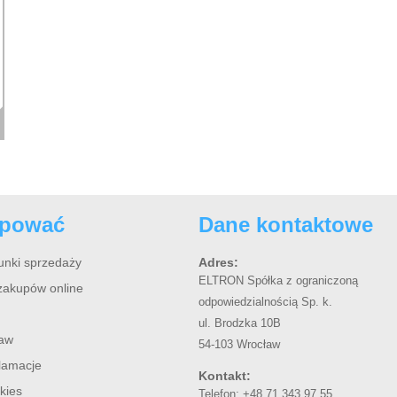
upować
Dane kontaktowe
unki sprzedaży
Adres:
ELTRON Spółka z ograniczoną
zakupów online
odpowiedzialnością Sp. k.
ul. Brodzka 10B
taw
54-103 Wrocław
klamacje
Kontakt:
kies
Telefon:
+48 71 343 97 55