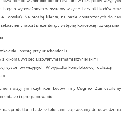
aństwu pomoc w zakresie doboru systemów i czujników wizyjnych
m bogato wyposażonym w systemy wizyjne i czytniki kodów oraz
ie i optyka). Na prośbę klienta, na bazie dostarczonych do nas
rzekazujemy raport prezentujący wstępną koncepcję rozwiązania.
ta:
szkolenia i asystę przy uruchomieniu
z kilkoma wyspecjalizowanymi firmami inżynierskimi
acji systemów wizyjnych. W wypadku kompleksowej realizacji
rem.
temom wizyjnym i czytnikom kodów firmy
Cognex
. Zamieściliśmy
kumentacje i oprogramowanie.
ez nas produktami bądź szkoleniami, zapraszamy do odwiedzenia