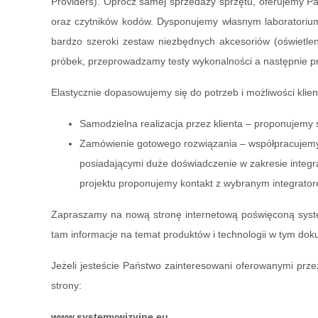
Providers). Oprócz samej sprzedaży sprzętu, oferujemy P
oraz czytników kodów. Dysponujemy własnym laboratoriu
bardzo szeroki zestaw niezbędnych akcesoriów (oświetlen
próbek, przeprowadzamy testy wykonalności a następnie p
Elastycznie dopasowujemy się do potrzeb i możliwości klien
Samodzielna realizacja przez klienta – proponujemy 
Zamówienie gotowego rozwiązania – współpracujemy 
posiadającymi duże doświadczenie w zakresie integr
projektu proponujemy kontakt z wybranym integrato
Zapraszamy na nową stronę internetową poświęconą sys
tam informacje na temat produktów i technologii w tym do
Jeżeli jesteście Państwo zainteresowani oferowanymi prz
strony:
www.systemywizyjne.eu