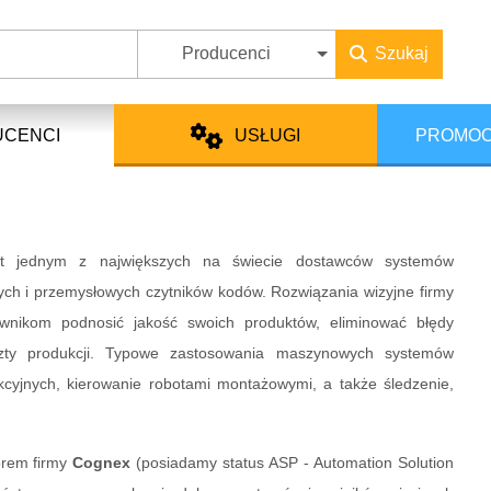
Producenci
Szukaj
UCENCI
USŁUGI
PROMOC
t jednym z największych na świecie dostawców systemów
nych i przemysłowych czytników kodów. Rozwiązania wizyjne firmy
nikom podnosić jakość swoich produktów, eliminować błędy
szty produkcji. Typowe zastosowania maszynowych systemów
ukcyjnych, kierowanie robotami montażowymi, a także śledzenie,
orem firmy
Cognex
(posiadamy status ASP - Automation Solution