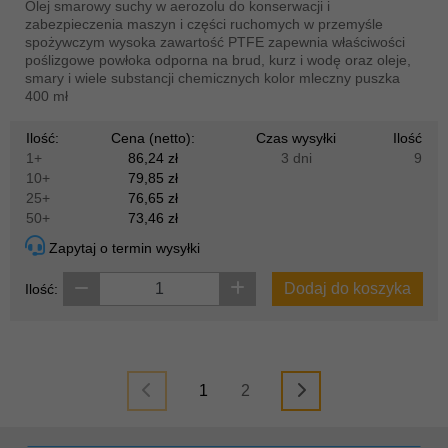
Olej smarowy suchy w aerozolu do konserwacji i
zabezpieczenia maszyn i części ruchomych w przemyśle
spożywczym wysoka zawartość PTFE zapewnia właściwości
poślizgowe powłoka odporna na brud, kurz i wodę oraz oleje,
smary i wiele substancji chemicznych kolor mleczny puszka
400 mł
Ilość:
Cena (netto):
Czas wysyłki
Ilość
1+
86,24 zł
3 dni
9
10+
79,85 zł
25+
76,65 zł
50+
73,46 zł
Zapytaj o termin wysyłki
Dodaj do koszyka
Ilość:
1
2