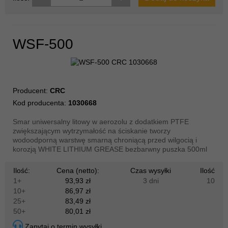
WSF-500
Producent:
CRC
Kod producenta:
1030668
Smar uniwersalny litowy w aerozolu z dodatkiem PTFE
zwiększającym wytrzymałość na ściskanie tworzy
wodoodporną warstwę smarną chroniącą przed wilgocią i
korozją WHITE LITHIUM GREASE bezbarwny puszka 500ml
Ilość:
Cena (netto):
Czas wysyłki
Ilość
1+
93,93 zł
3 dni
10
10+
86,97 zł
25+
83,49 zł
50+
80,01 zł
Zapytaj o termin wysyłki