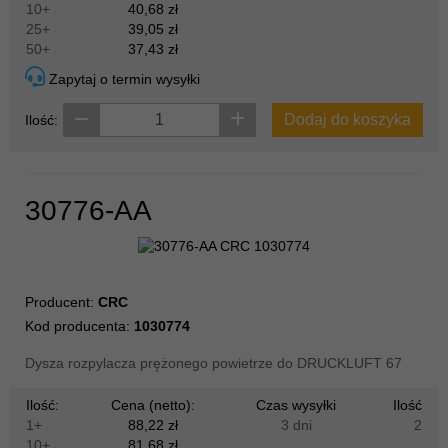
10+
40,68 zł
25+
39,05 zł
50+
37,43 zł
Zapytaj o termin wysyłki
Dodaj do koszyka
Ilość:
30776-AA
Producent:
CRC
Kod producenta:
1030774
Dysza rozpylacza prężonego powietrze do DRUCKLUFT 67
Ilość:
Cena (netto):
Czas wysyłki
Ilość
1+
88,22 zł
3 dni
2
10+
81,68 zł