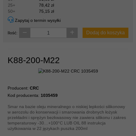
25+
78,42 zł
50+
75,15 zł
Zapytaj o termin wysyłki
Dodaj do koszyka
Ilość:
K88-200-M22
Producent:
CRC
Kod producenta:
1035459
Smar na bazie oleju mineralnego o niskiej lepkości silikonowy
w aerozolu do konserwacji i smarowania drobnych łożysk
przekładni i sprężyn bezkwasowy nie zawiera silikonu i zakres
temperaturowy -30…+100°C LUB OIL 88 instrukcja
użytkowania w 22 językach puszka 200ml