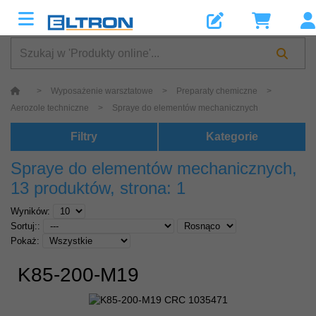
>
Wyposażenie warsztatowe
>
Preparaty chemiczne
>
Aerozole techniczne
>
Spraye do elementów mechanicznych
Filtry
Kategorie
Spraye do elementów mechanicznych
,
13 produktów, strona: 1
Wyników:
Sortuj::
Pokaż:
K85-200-M19