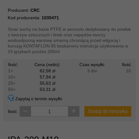
Producent:
CRC
Kod producenta:
1035471
Smar suchy na bazie PTFE w aerozolu dedykowany do powłok
z tworzyw sztucznych i linek oraz napędów tworzy
wodoodporną warstwę smarną chroniącą przed wilgocią i
korozją KONTAFLON 85 bezbarwny instrukcja użytkowania w
19 językach puszka 200ml
Ilość:
Cena (netto):
Czas wysyłki
Ilość
1+
62,58 zł
3 dni
10
10+
57,94 zł
25+
55,63 zł
50+
53,31 zł
Zapytaj o termin wysyłki
Dodaj do koszyka
Ilość: