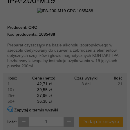
IPA-200-M19
Producent:
CRC
Kod producenta:
1035438
Preparat czyszczący na bazie alkoholu izopropylowego w
aerozolu dedykowany do usuwania zabrudzeń z elementów
optycznych czujników i głowic magnetycznych KONTAKT IPA
bezbarwny łatwopalny instrukcja użytkowania w 19 językach
puszka 200ml
Ilość:
Cena (netto):
Czas wysyłki
Ilość
1+
42,71 zł
3 dni
21
10+
39,55 zł
25+
37,96 zł
50+
36,38 zł
Zapytaj o termin wysyłki
Dodaj do koszyka
Ilość: