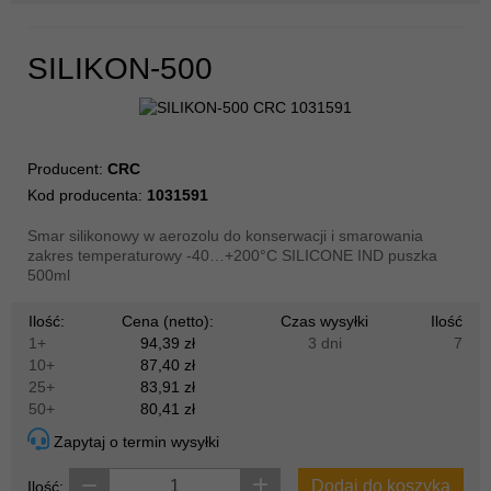
SILIKON-500
Producent:
CRC
Kod producenta:
1031591
Smar silikonowy w aerozolu do konserwacji i smarowania
zakres temperaturowy -40…+200°C SILICONE IND puszka
500ml
Ilość:
Cena (netto):
Czas wysyłki
Ilość
1+
94,39 zł
3 dni
7
10+
87,40 zł
25+
83,91 zł
50+
80,41 zł
Zapytaj o termin wysyłki
Dodaj do koszyka
Ilość: