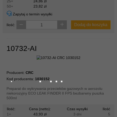
25+
24,86 zł
50+
23,82 zł
Zapytaj o termin wysyłki
Dodaj do koszyka
Ilość:
10732-AI
Producent:
CRC
Kod producenta:
1030152
Preparat do wykrywania przecieków gazowych w aerozolu
niekorozyjny ECO LEAK FINDER II FPS bezbarwny puszka
500ml
Ilość:
Cena (netto):
Czas wysyłki
Ilość
1+
43,93 zł
3 dni
5