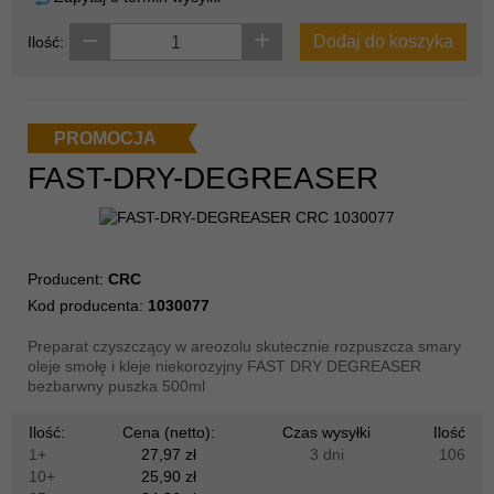
Dodaj do koszyka
Ilość:
PROMOCJA
FAST-DRY-DEGREASER
Producent:
CRC
Kod producenta:
1030077
Preparat czyszczący w areozolu skutecznie rozpuszcza smary
oleje smołę i kleje niekorozyjny FAST DRY DEGREASER
bezbarwny puszka 500ml
Ilość:
Cena (netto):
Czas wysyłki
Ilość
1+
27,97 zł
3 dni
106
10+
25,90 zł