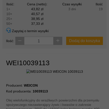
Ilość:
Cena (netto):
Czas wysyłki
Ilość
1+
43,82 zł
3 dni
19
10+
40,57 zł
25+
38,95 zł
50+
37,33 zł
Zapytaj o termin wysyłki
Dodaj do koszyka
Ilość:
WEI10039113
Producent:
WEICON
Kod producenta:
10039113
Olej wielofunkcyjny do wrażliwych powierzchni dla przemysłu
spożywczego niezawierający żywic i kwasów o zakresie
temperaturowym -20°C do +150°C kolor beżowy puszka 400