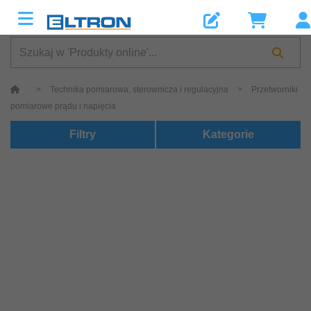
>
Technika pomiarowa, sterownicza i regulacyjna
>
Przetworniki
pomiarowe prądu i napięcia
Filtry
Kategorie