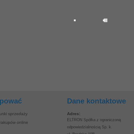
upować
Dane kontaktowe
unki sprzedaży
Adres:
ELTRON Spółka z ograniczoną
zakupów online
odpowiedzialnością Sp. k.