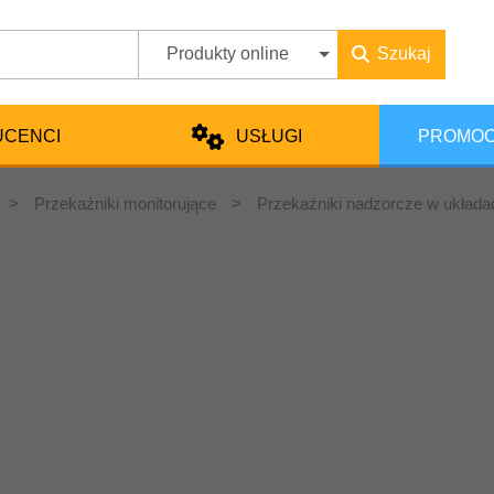
Produkty online
Szukaj
UCENCI
USŁUGI
PROMOC
>
Przekaźniki monitorujące
>
Przekaźniki nadzorcze w układ