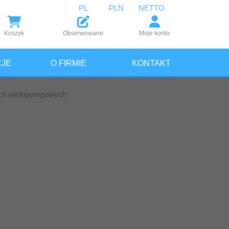
Koszyk
Obserwowane
Moje konto
JE
O FIRMIE
KONTAKT
ach wielopompowych