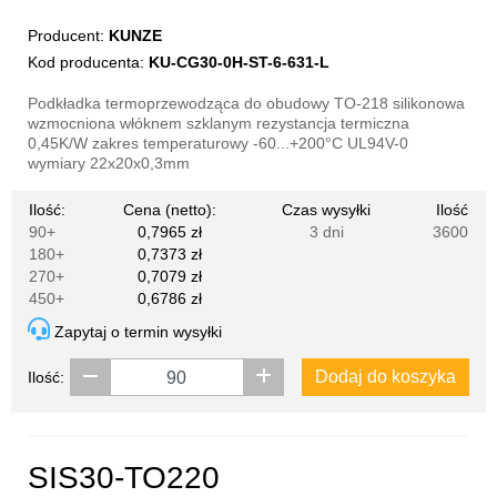
Producent:
KUNZE
Kod producenta:
KU-CG30-0H-ST-6-631-L
Podkładka termoprzewodząca do obudowy TO-218 silikonowa
wzmocniona włóknem szklanym rezystancja termiczna
0,45K/W zakres temperaturowy -60...+200°C UL94V-0
wymiary 22x20x0,3mm
Ilość:
Cena (netto):
Czas wysyłki
Ilość
90+
0,7965 zł
3 dni
3600
180+
0,7373 zł
270+
0,7079 zł
450+
0,6786 zł
Zapytaj o termin wysyłki
Dodaj do koszyka
Ilość:
SIS30-TO220