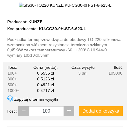
Producent:
KUNZE
Kod producenta:
KU-CG30-0H-ST-6-623-L
Podkładka termoprzewodząca do obudowy TO-220 silikonowa
wzmocniona włóknem rezystancja termiczna szklanym
0,45K/W zakres temperaturowy -60...+200°C UL94V-0
wymiary 18x13x0,3mm
Ilość:
Cena (netto):
Czas wysyłki
Ilość
100+
0,5535 zł
3 dni
105000
300+
0,5126 zł
500+
0,4921 zł
1000+
0,4717 zł
Zapytaj o termin wysyłki
Dodaj do koszyka
Ilość: