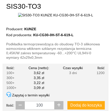
SIS30-TO3
Producent:
KUNZE
Kod producenta:
KU-CG30-0H-ST-6-619-L
Podkładka termoprzewodząca do obudowy TO-3 silikonowa
wzmocniona włóknem szklanym rezystancja termiczna
0,45K/W zakres temperaturowy -60...+200°C UL94V-0
wymiary 42x29x0,3mm
Ilość:
Cena (netto):
Czas wysyłki
Ilość
100+
3,62 zł
3 dni
1200
300+
3,35 zł
500+
3,22 zł
1000+
3,09 zł
Zapytaj o termin wysyłki
Dodaj do koszyka
Ilość: