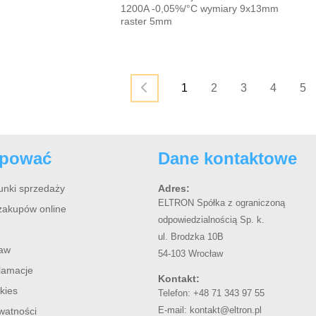
1200A -0,05%/°C wymiary 9x13mm
raster 5mm
1
2
3
4
5
upować
Dane kontaktowe
unki sprzedaży
Adres:
ELTRON Spółka z ograniczoną
zakupów online
odpowiedzialnością Sp. k.
ul. Brodzka 10B
taw
54-103 Wrocław
klamacje
Kontakt:
kies
Telefon:
+48 71 343 97 55
E-mail:
kontakt@eltron.pl
ywatności