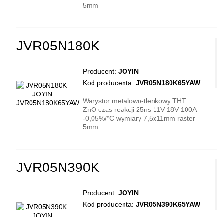
5mm
JVR05N180K
Producent:
JOYIN
Kod producenta:
JVR05N180K65YAW
Warystor metalowo-tlenkowy THT
ZnO czas reakcji 25ns 11V 18V 100A
-0,05%/°C wymiary 7,5x11mm raster
5mm
JVR05N390K
Producent:
JOYIN
Kod producenta:
JVR05N390K65YAW