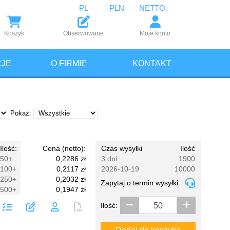
PL
PLN
NETTO
Koszyk
Obserwowane
Moje konto
JE
O FIRMIE
KONTAKT
Pokaż:
Ilość:
Cena (netto):
Czas wysyłki
Ilość
50+
0,2286 zł
3 dni
1900
100+
0,2117 zł
2026-10-19
10000
250+
0,2032 zł
Zapytaj o termin wysyłki
500+
0,1947 zł
Ilość: