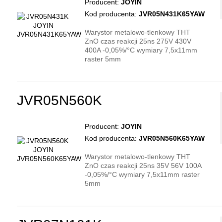
Producent:
JOYIN
Kod producenta:
JVR05N431K65YAW
Warystor metalowo-tlenkowy THT
ZnO czas reakcji 25ns 275V 430V
400A -0,05%/°C wymiary 7,5x11mm
raster 5mm
JVR05N560K
Producent:
JOYIN
Kod producenta:
JVR05N560K65YAW
Warystor metalowo-tlenkowy THT
ZnO czas reakcji 25ns 35V 56V 100A
-0,05%/°C wymiary 7,5x11mm raster
5mm