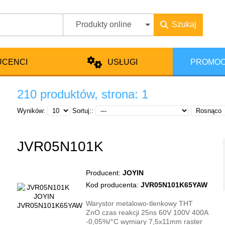
Produkty online
Szukaj
UCENCI
USŁUGI
PROMOC
210 produktów, strona: 1
Wyników:
Sortuj::
JVR05N101K
Producent:
JOYIN
Kod producenta:
JVR05N101K65YAW
Warystor metalowo-tlenkowy THT
ZnO czas reakcji 25ns 60V 100V 400A
-0,05%/°C wymiary 7,5x11mm raster