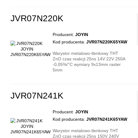
JVR07N220K
Producent:
JOYIN
Kod producenta:
JVR07N220K65YAW
Warystor metalowo-tlenkowy THT
ZnO czas reakcji 25ns 14V 22V 250A
-0,05%/°C wymiary 9x13mm raster
5mm
JVR07N241K
Producent:
JOYIN
Kod producenta:
JVR07N241K65YAW
Warystor metalowo-tlenkowy THT
ZnO czas reakcji 25ns 150V 240V