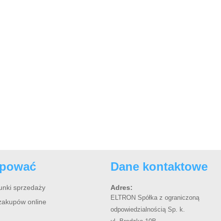
upować
Dane kontaktowe
unki sprzedaży
Adres:
ELTRON Spółka z ograniczoną
zakupów online
odpowiedzialnością Sp. k.