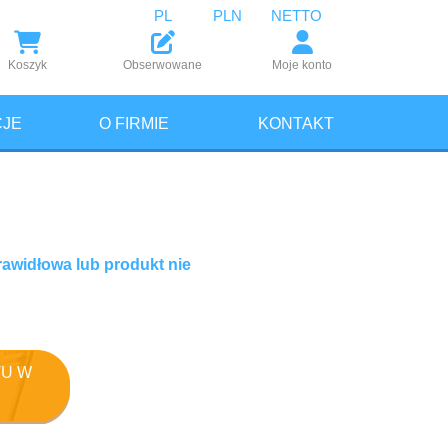
PL
PLN
NETTO
Koszyk
Obserwowane
Moje konto
JE
O FIRMIE
KONTAKT
rawidłowa lub produkt nie
U W