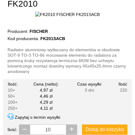
FK2010
Producent:
FISCHER
Kod producenta:
FK201SACB
Radiator aluminiowy wytłaczany do elementów w obudowie
SOT-9 TO-3 TO-66 mocowanie elementu do radiatora za
pomocą śruby rezystancja termiczna 6K/W bez uchwytu
lutowniczego montaż dowolny wymiary 45x45x25,4mm czarny
anodowany
Ilość:
Cena (netto):
Czas wysyłki
Ilość
10+
4,97 zł
3 dni
220
50+
4,46 zł
100+
4,29 zł
250+
4,11 zł
Zapytaj o termin wysyłki
Dodaj do koszyka
Ilość: