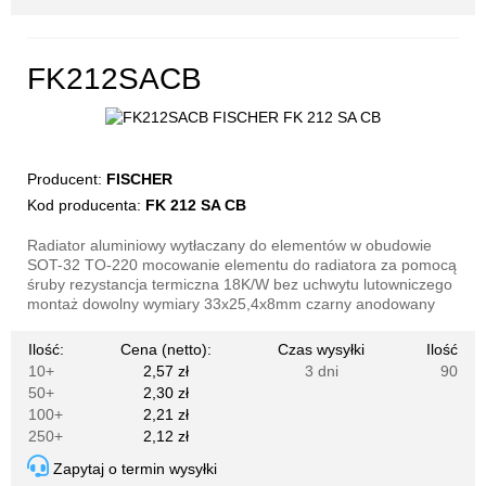
FK212SACB
Producent:
FISCHER
Kod producenta:
FK 212 SA CB
Radiator aluminiowy wytłaczany do elementów w obudowie
SOT-32 TO-220 mocowanie elementu do radiatora za pomocą
śruby rezystancja termiczna 18K/W bez uchwytu lutowniczego
montaż dowolny wymiary 33x25,4x8mm czarny anodowany
Ilość:
Cena (netto):
Czas wysyłki
Ilość
10+
2,57 zł
3 dni
90
50+
2,30 zł
100+
2,21 zł
250+
2,12 zł
Zapytaj o termin wysyłki