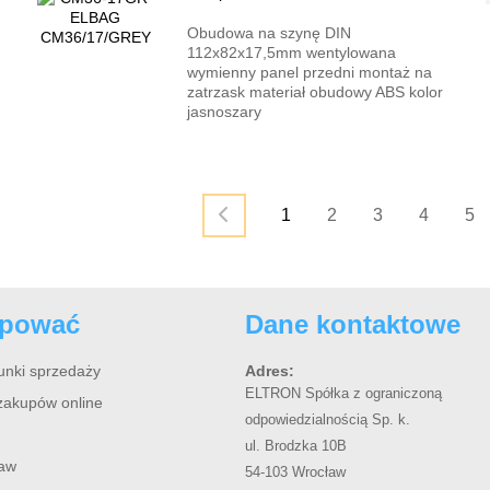
Obudowa na szynę DIN
112x82x17,5mm wentylowana
wymienny panel przedni montaż na
zatrzask materiał obudowy ABS kolor
jasnoszary
1
2
3
4
5
upować
Dane kontaktowe
unki sprzedaży
Adres:
ELTRON Spółka z ograniczoną
zakupów online
odpowiedzialnością Sp. k.
ul. Brodzka 10B
taw
54-103 Wrocław