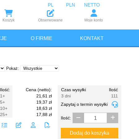
PL
PLN
NETTO
Koszyk
Obserwowane
Moje konto
JE
O FIRMIE
KONTAKT
Pokaż:
Ilość:
Cena (netto):
Czas wysyłki
Ilość
1+
21,61 zł
3 dni
111
5+
19,37 zł
Zapytaj o termin wysyłki
10+
18,63 zł
25+
17,88 zł
Ilość:
Dodaj do koszyka