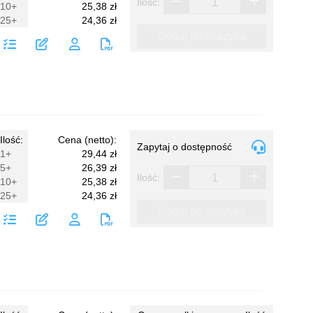
Ilość:
10+
25,38 zł
25+
24,36 zł
Dodaj do koszyka
Ilość:
Cena (netto):
Zapytaj o dostępność
1+
29,44 zł
5+
26,39 zł
Ilość:
10+
25,38 zł
25+
24,36 zł
Dodaj do koszyka