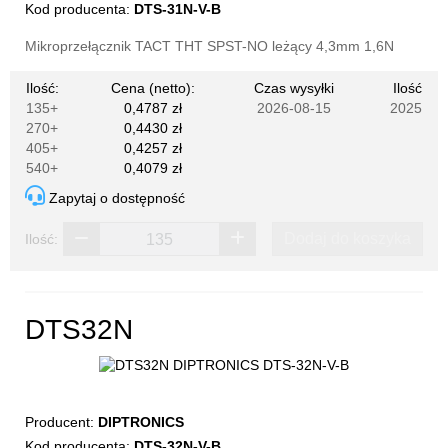
Kod producenta:
DTS-31N-V-B
Mikroprzełącznik TACT THT SPST-NO leżący 4,3mm 1,6N
Ilość:
Cena (netto):
Czas wysyłki
Ilość
135+
0,4787 zł
2026-08-15
2025
270+
0,4430 zł
405+
0,4257 zł
540+
0,4079 zł
Zapytaj o dostępność
Dodaj do koszyka
Ilość:
DTS32N
Producent:
DIPTRONICS
Kod producenta:
DTS-32N-V-B