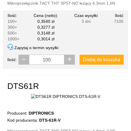
Mikroprzełącznik TACT THT SPST-NO leżący 4,3mm 1,6N
Ilość:
Cena (netto):
Czas wysyłki
Ilość
100+
0,3540 zł
3 dni
7100
300+
0,3277 zł
500+
0,3148 zł
1000+
0,3014 zł
Zapytaj o termin wysyłki
Dodaj do koszyka
Ilość:
DTS61R
Producent:
DIPTRONICS
Kod producenta:
DTS-61R-V
Mikroprzełącznik TACT THT SPST-NO leżący 4,3mm 2,6N