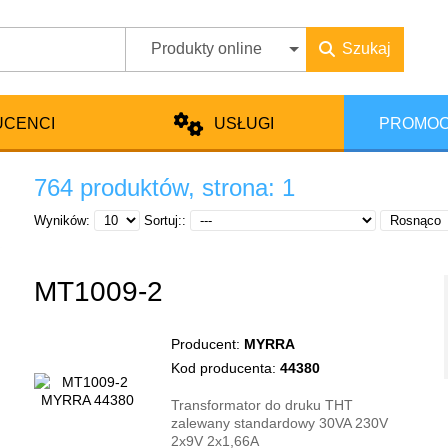
Produkty online
Szukaj
UCENCI
USŁUGI
PROMOC
764 produktów, strona: 1
Wyników:
Sortuj::
MT1009-2
Producent:
MYRRA
Kod producenta:
44380
Transformator do druku THT
zalewany standardowy 30VA 230V
2x9V 2x1,66A