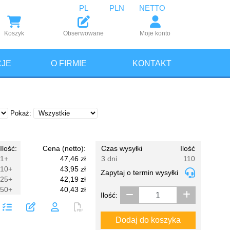
PL
PLN
NETTO
Koszyk
Obserwowane
Moje konto
JE
O FIRMIE
KONTAKT
Pokaż:
Ilość:
Cena (netto):
Czas wysyłki
Ilość
1+
47,46 zł
3 dni
110
10+
43,95 zł
Zapytaj o termin wysyłki
25+
42,19 zł
50+
40,43 zł
Ilość:
Dodaj do koszyka