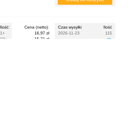
Ilość:
Cena (netto):
Czas wysyłki
Ilość
1+
16,97 zł
2026-11-23
115
10+
15,71 zł
Zapytaj o termin wysyłki
25+
15,08 zł
50+
14,45 zł
Ilość:
Dodaj do koszyka
Ilość:
Cena (netto):
Czas wysyłki
Ilość
1+
14,11 zł
3 dni
1112
10+
13,07 zł
Zapytaj o termin wysyłki
25+
12,54 zł
50+
12,02 zł
Ilość: