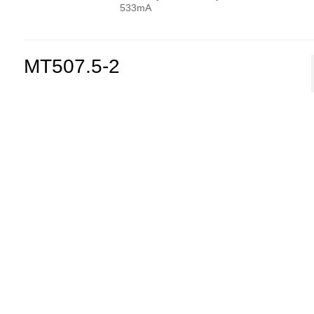
533mA
MT507.5-2
Producent:
MYRRA
Kod producenta:
44475
Transformator do druku THT
zalewany standardowy 3,2VA 230V
2x7,5V 2x213mA
MT509-1
Producent:
MYRRA
Kod producenta:
44194
Transformator do druku THT