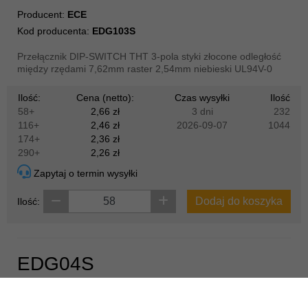
Producent:
ECE
Kod producenta:
EDG103S
Przełącznik DIP-SWITCH THT 3-pola styki złocone odległość
między rzędami 7,62mm raster 2,54mm niebieski UL94V-0
Ilość:
Cena (netto):
Czas wysyłki
Ilość
58+
2,66 zł
3 dni
232
116+
2,46 zł
2026-09-07
1044
174+
2,36 zł
290+
2,26 zł
Zapytaj o termin wysyłki
Dodaj do koszyka
Ilość:
EDG04S