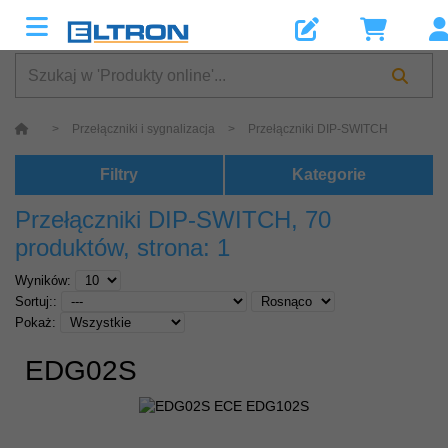
>
Przełączniki i sygnalizacja
>
Przełączniki DIP-SWITCH
Filtry
Kategorie
Przełączniki DIP-SWITCH
, 70
produktów, strona: 1
Wyników:
Sortuj::
Pokaż:
EDG02S