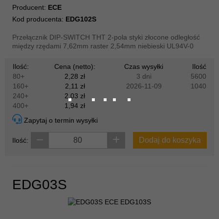
Producent:
ECE
Kod producenta:
EDG102S
Przełącznik DIP-SWITCH THT 2-pola styki złocone odległość
między rzędami 7,62mm raster 2,54mm niebieski UL94V-0
Ilość:
Cena (netto):
Czas wysyłki
Ilość
80+
2,28 zł
3 dni
5600
160+
2,11 zł
2026-11-09
1040
240+
2,03 zł
400+
1,94 zł
Zapytaj o termin wysyłki
Dodaj do koszyka
Ilość:
EDG03S