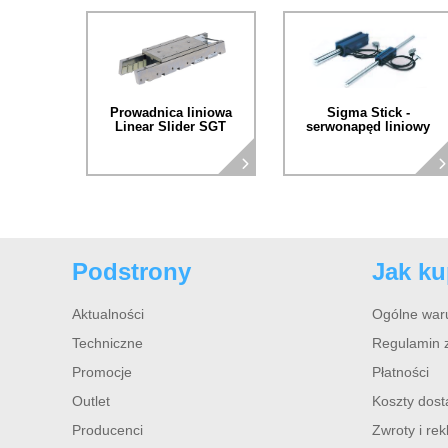
Prowadnica liniowa
Sigma Stick -
Linear Slider SGT
serwonapęd liniowy
Podstrony
Jak k
Aktualności
Ogólne war
Techniczne
Regulamin 
Promocje
Płatności
Outlet
Koszty dos
Producenci
Zwroty i re