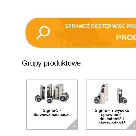
SPRAWDŹ DOSTĘPNOŚĆ PR
PRO
Grupy produktowe
Sigma-5 -
Sigma – 7 wysoka
Serwowzmacniacze
sprawność,
dokładność i
niezawodność