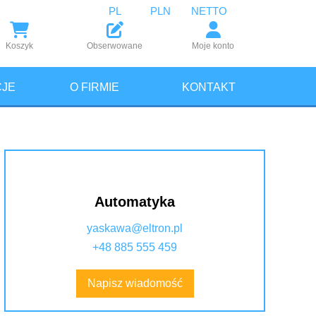
PL
PLN
NETTO
Koszyk
Obserwowane
Moje konto
JE
O FIRMIE
KONTAKT
Automatyka
yaskawa@eltron.pl
+48 885 555 459
Napisz wiadomość