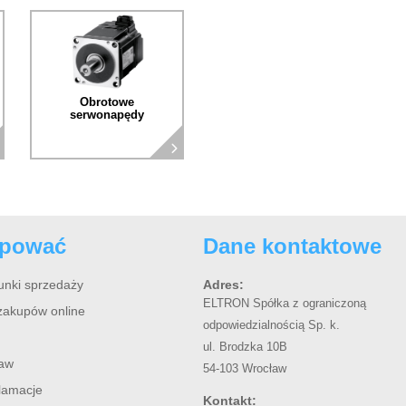
Obrotowe
serwonapędy
upować
Dane kontaktowe
unki sprzedaży
Adres:
ELTRON Spółka z ograniczoną
zakupów online
odpowiedzialnością Sp. k.
ul. Brodzka 10B
taw
54-103 Wrocław
klamacje
Kontakt: