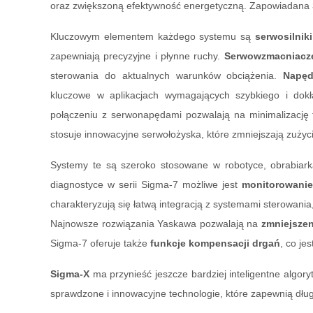
oraz zwiększoną efektywność energetyczną. Zapowiadana
Kluczowym elementem każdego systemu są
serwosilniki
zapewniają precyzyjne i płynne ruchy.
Serwowzmacniacz
sterowania do aktualnych warunków obciążenia.
Napęd
kluczowe w aplikacjach wymagających szybkiego i do
połączeniu z serwonapędami pozwalają na minimalizację 
stosuje innowacyjne serwołożyska, które zmniejszają zuży
Systemy te są szeroko stosowane w robotyce, obrabia
diagnostyce w serii Sigma-7 możliwe jest
monitorowani
charakteryzują się łatwą integracją z systemami sterowania
Najnowsze rozwiązania Yaskawa pozwalają na
zmniejszen
Sigma-7 oferuje także
funkcje kompensacji drgań
, co je
Sigma-X
ma przynieść jeszcze bardziej inteligentne algo
sprawdzone i innowacyjne technologie, które zapewnią dł