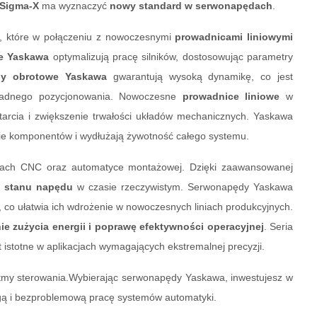
Sigma-X
ma wyznaczyć
nowy
standard w serwonapędach
.
, które w połączeniu z nowoczesnymi
prowadnicami liniowymi
e
Yaskawa
optymalizują pracę silników, dostosowując parametry
y obrotowe
Yaskawa
gwarantują wysoką dynamikę, co jest
kładnego pozycjonowania. Nowoczesne
prowadnice
liniowe
w
tarcia i zwiększenie trwałości układów mechanicznych. Yaskawa
cie komponentów i wydłużają żywotność całego systemu.
rkach CNC oraz automatyce montażowej. Dzięki zaawansowanej
e stanu napędu
w czasie rzeczywistym. Serwonapędy Yaskawa
, co ułatwia ich wdrożenie w nowoczesnych liniach produkcyjnych.
ie zużycia energii i poprawę efektywności operacyjnej
. Seria
st istotne w aplikacjach wymagających ekstremalnej precyzji.
rytmy sterowania.Wybierając serwonapędy Yaskawa, inwestujesz w
ugą i bezproblemową pracę systemów automatyki.