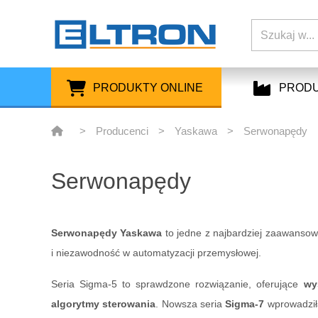
PRODUKTY ONLINE
PROD
>
Producenci
>
Yaskawa
>
Serwonapędy
Serwonapędy
Serwonapędy Yaskawa
to jedne z najbardziej zaawanso
i niezawodność w automatyzacji przemysłowej.
Seria Sigma-5 to sprawdzone rozwiązanie, oferujące
wy
algorytmy sterowania
. Nowsza seria
Sigma-7
wprowadził