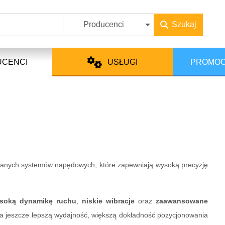
Producenci
Szukaj
UCENCI
USŁUGI
PROMOC
wanych systemów napędowych, które zapewniają wysoką precyzję
soką dynamikę ruchu
,
niskie wibracje
oraz
zaawansowane
a jeszcze lepszą wydajność, większą dokładność pozycjonowania