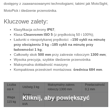
dostępny z zaawansowanymi technologiami, takimi jak MotoSight,
MotoPick i śledzenie przenośnika.
Kluczowe zalety:
Klasyfikacja ochrony
IP67
;
Klasa
Cleanromm ISO 5
(z prędkością 50 i 100%);
Ładunki o niespotykanej prędkości:
–150 cykli na minutę
przy obciążeniu 3 kg –185 cykli na minutę przy
ładowności 1 kg
;
Całkowity skok
500 mm
przy zakresie roboczym
1300 mm
;
Wysoka precyzja, szybkie śledzenie przenośnika
Maksymalna dokładność maszyny
Kompaktowa przestrzeń montażowa:
średnica 684 mm
.
Liczba
Maksymalny zakres
Powtarzalność
Udźwig 3 kg
osi 4
roboczy 1300 mm
0,1 mm
Źródło
Kliknij, aby powiększyć
Waga
zasilania 1,5
Opcje montażu Sufit
115 kg
kVA