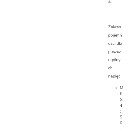
a.
Zakres
pojemn
ości dla
poszcz
ególny
ch
napięć:
M
K
S
4
:
5
0
-