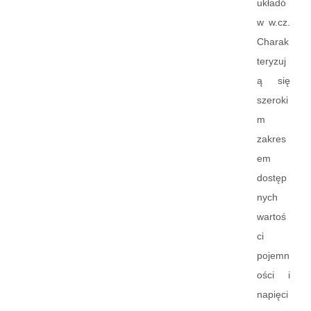
układó
w w.cz.
Charak
teryzuj
ą się
szeroki
m
zakres
em
dostęp
nych
wartoś
ci
pojemn
ości i
napięci