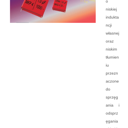
o
niskiej
indukta
ncji
własnej
oraz
niskim
tłumien
iu
przezn
aczone
do
sprzęg
ania i
odsprz
ęgania