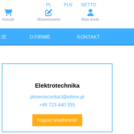
PL
PLN
NETTO
Koszyk
Obserwowane
Moje konto
JE
O FIRMIE
KONTAKT
Elektrotechnika
phoenixcontact@eltron.pl
+48 723 440 355
Napisz wiadomość