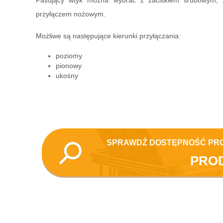
Pasujący wtyk można wybrać z zaciskiem śrubowym, 
przyłączem nożowym.
Możliwe są następujące kierunki przyłączania:
poziomy
pionowy
ukośny
SPRAWDŹ DOSTĘPNOŚĆ PR
PRO