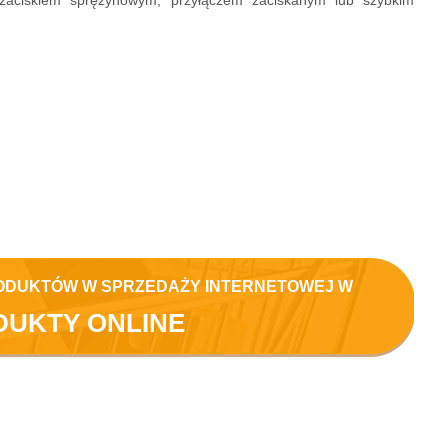
zaciskiem sprężynowym, przyłączem zaciskanym lub szybkim
ODUKTÓW W SPRZEDAŻY INTERNETOWEJ W
DUKTY ONLINE