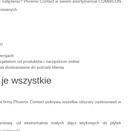
okim natężeniu? Phoenix Contact w swoim asortymencie COMBICON
ukowanych.
ci
wersjach
cjalistom od produktów i narzędziom online
nia dostosowane do potrzeb klienta
je wszystkie
nt firmy Phoenix Contact pokrywa wszelkie obszary zastosowań w
eniową: od ekstremalnie małych złącz wtykowych do płytek