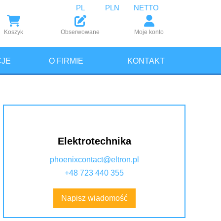
PL
PLN
NETTO
Koszyk
Obserwowane
Moje konto
JE
O FIRMIE
KONTAKT
Elektrotechnika
phoenixcontact@eltron.pl
+48 723 440 355
Napisz wiadomość