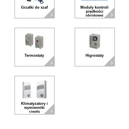
Grzałki do szaf
Moduły kontroli
prędkości
obrotowej
wentylatora
Termostaty
Higrostaty
Klimatyzatory i
wymienniki
ciepła