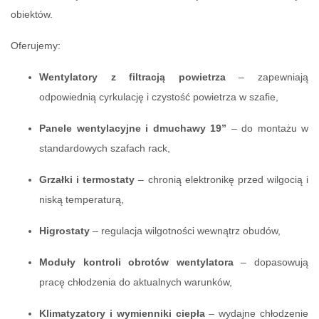
obiektów.
Oferujemy:
Wentylatory z filtracją powietrza
– zapewniają
odpowiednią cyrkulację i czystość powietrza w szafie,
Panele wentylacyjne i dmuchawy 19”
– do montażu w
standardowych szafach rack,
Grzałki i termostaty
– chronią elektronikę przed wilgocią i
niską temperaturą,
Higrostaty
– regulacja wilgotności wewnątrz obudów,
Moduły kontroli obrotów wentylatora
– dopasowują
pracę chłodzenia do aktualnych warunków,
Klimatyzatory i wymienniki ciepła
– wydajne chłodzenie