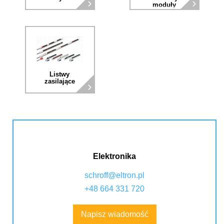
moduły
zarządzania
Listwy
zasilające
Elektronika
schroff@eltron.pl
+48 664 331 720
Napisz wiadomość