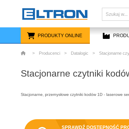
PRODUKTY ONLINE
PROD
>
Producenci
>
Datalogic
>
Stacjonarne czy
Stacjonarne czytniki kodó
Stacjonarne, przemysłowe czytniki kodów 1D - laserowe ser
SPRAWDŹ DOSTĘPNOŚĆ PR