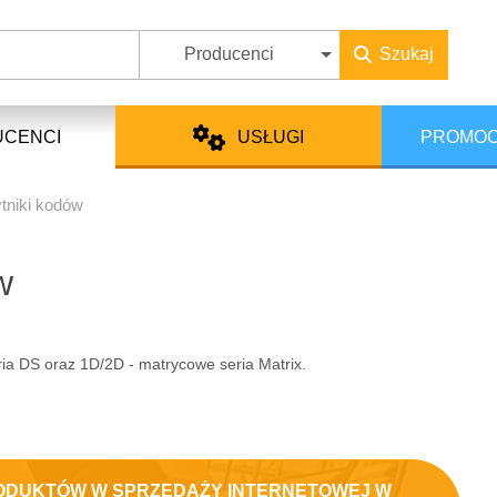
Producenci
Szukaj
UCENCI
USŁUGI
PROMOC
tniki kodów
w
ia DS oraz 1D/2D - matrycowe seria Matrix.
ODUKTÓW W SPRZEDAŻY INTERNETOWEJ W