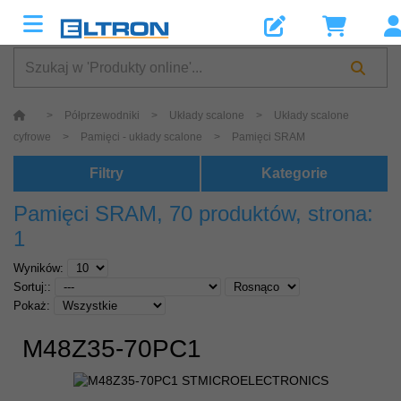
>
Półprzewodniki
>
Układy scalone
>
Układy scalone
cyfrowe
>
Pamięci - układy scalone
>
Pamięci SRAM
Filtry
Kategorie
Pamięci SRAM
, 70 produktów, strona:
1
Wyników:
Sortuj::
Pokaż:
M48Z35-70PC1