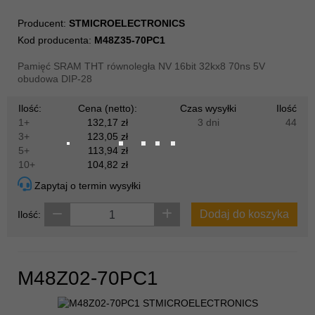
Producent:
STMICROELECTRONICS
Kod producenta:
M48Z35-70PC1
Pamięć SRAM THT równoległa NV 16bit 32kx8 70ns 5V
obudowa DIP-28
Ilość:
Cena (netto):
Czas wysyłki
Ilość
1+
132,17 zł
3 dni
44
3+
123,05 zł
5+
113,94 zł
10+
104,82 zł
Zapytaj o termin wysyłki
Dodaj do koszyka
Ilość:
M48Z02-70PC1