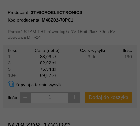
Producent:
STMICROELECTRONICS
Kod producenta:
M48Z02-70PC1
Pamięć SRAM THT równoległa NV 16bit 2kx8 70ns 5V
obudowa DIP-24
Ilość:
Cena (netto):
Czas wysyłki
Ilość
1+
88,09 zł
3 dni
190
3+
82,02 zł
5+
75,94 zł
10+
69,87 zł
Zapytaj o termin wysyłki
Dodaj do koszyka
Ilość:
M48Z08-100PC