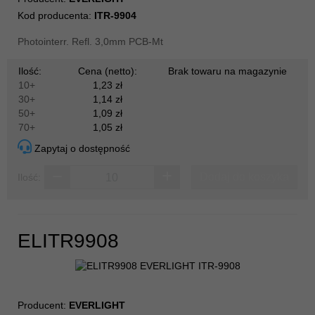
Kod producenta:
ITR-9904
Photointerr. Refl. 3,0mm PCB-Mt
Ilość:
Cena (netto):
Brak towaru na magazynie
10+
1,23 zł
30+
1,14 zł
50+
1,09 zł
70+
1,05 zł
Zapytaj o dostępność
Dodaj do koszyka
Ilość:
ELITR9908
Producent:
EVERLIGHT