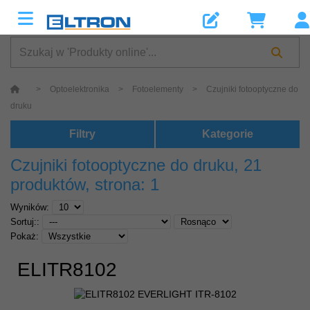
>
Optoelektronika
>
Fotoelementy
>
Czujniki fotooptyczne do
druku
Filtry
Kategorie
Czujniki fotooptyczne do druku
, 21
produktów, strona: 1
Wyników:
Sortuj::
Pokaż:
ELITR8102