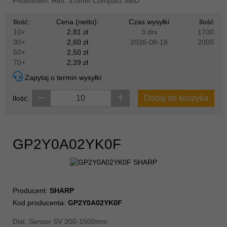
Photointerr. Refl. 3,0mm Compact SMD
Ilość:
Cena (netto):
Czas wysyłki
Ilość
10+
2,81 zł
3 dni
1700
30+
2,60 zł
2026-08-18
2000
50+
2,50 zł
70+
2,39 zł
Zapytaj o termin wysyłki
Dodaj do koszyka
Ilość:
GP2Y0A02YK0F
Producent:
SHARP
Kod producenta:
GP2Y0A02YK0F
Dist. Sensor 5V 200-1500mm