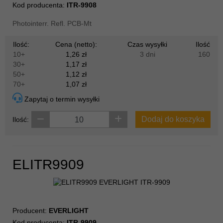
Kod producenta:
ITR-9908
Photointerr. Refl. PCB-Mt
Ilość:
Cena (netto):
Czas wysyłki
Ilość
10+
1,26 zł
3 dni
160
30+
1,17 zł
50+
1,12 zł
70+
1,07 zł
Zapytaj o termin wysyłki
Dodaj do koszyka
Ilość:
ELITR9909
Producent:
EVERLIGHT
Kod producenta:
ITR-9909