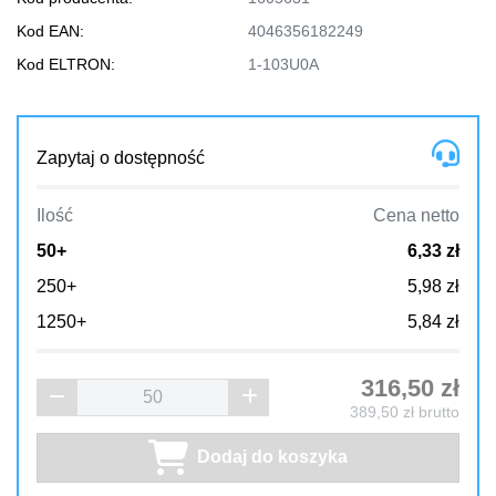
Kod EAN:
4046356182249
Kod ELTRON:
1-103U0A
Zapytaj o dostępność
Ilość
Cena netto
50+
6,33 zł
250+
5,98 zł
1250+
5,84 zł
316,50
zł
389,50
zł brutto
Dodaj do koszyka