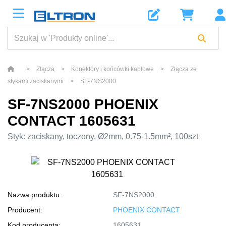
>
Złącza
>
Konektory i końcówki kablowe
>
Złącza ze
stykami zaciskanymi
>
SF-7NS2000
SF-7NS2000 PHOENIX
CONTACT 1605631
Styk: zaciskany, toczony, Ø2mm, 0.75-1.5mm², 100szt
Nazwa produktu:
SF-7NS2000
Producent:
PHOENIX CONTACT
Kod producenta:
1605631