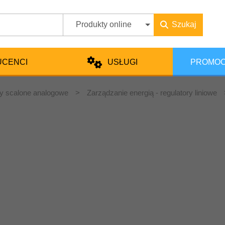
Produkty online
Szukaj
UCENCI
USŁUGI
PROMOC
y scalone analogowe
>
Zarządzanie energią - regulatory liniowe