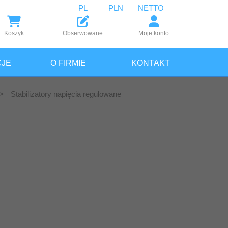
PL
PLN
NETTO
Koszyk
Obserwowane
Moje konto
JE
O FIRMIE
KONTAKT
>
Stabilizatory napięcia regulowane