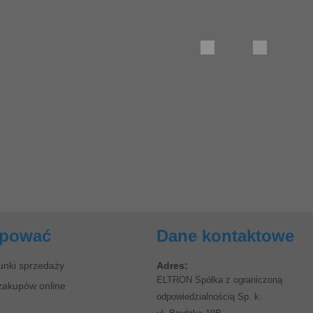
upować
Dane kontaktowe
unki sprzedaży
Adres:
ELTRON Spółka z ograniczoną
zakupów online
odpowiedzialnością Sp. k.