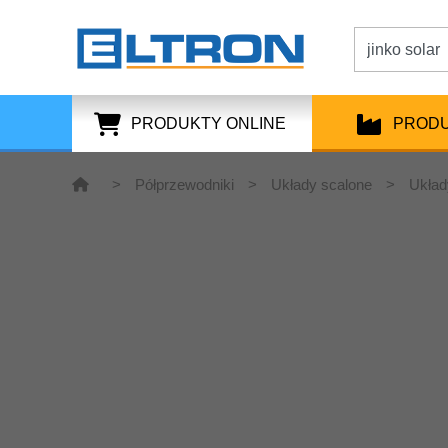
PRODUKTY ONLINE
PROD
>
Półprzewodniki
>
Układy scalone
>
Układ