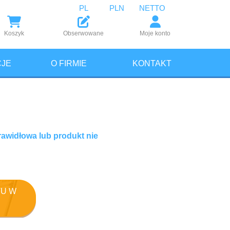
PL
PLN
NETTO
Koszyk
Obserwowane
Moje konto
JE
O FIRMIE
KONTAKT
rawidłowa lub produkt nie
U W