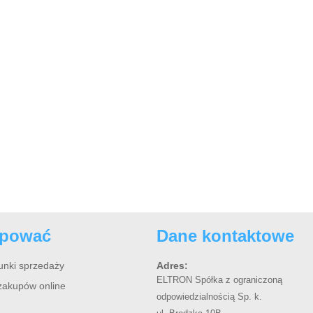
upować
Dane kontaktowe
unki sprzedaży
Adres:
ELTRON Spółka z ograniczoną
zakupów online
odpowiedzialnością Sp. k.