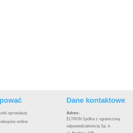
upować
Dane kontaktowe
unki sprzedaży
Adres:
ELTRON Spółka z ograniczoną
zakupów online
odpowiedzialnością Sp. k.