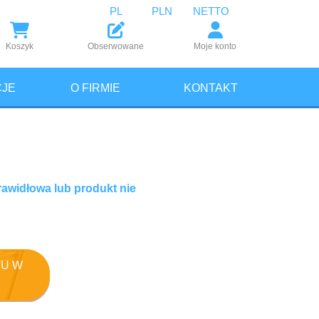
PL
PLN
NETTO
Koszyk
Obserwowane
Moje konto
JE
O FIRMIE
KONTAKT
rawidłowa lub produkt nie
U W