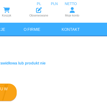
PL
PLN
NETTO
Koszyk
Obserwowane
Moje konto
JE
O FIRMIE
KONTAKT
rawidłowa lub produkt nie
U W