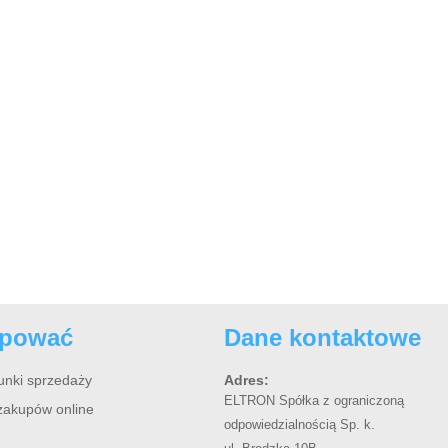
upować
Dane kontaktowe
unki sprzedaży
Adres:
ELTRON Spółka z ograniczoną
zakupów online
odpowiedzialnością Sp. k.