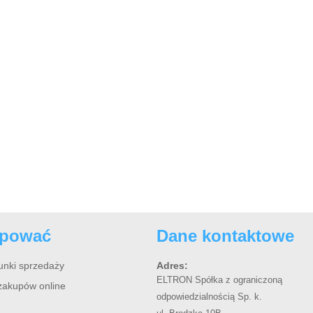
upować
Dane kontaktowe
unki sprzedaży
Adres:
ELTRON Spółka z ograniczoną
zakupów online
odpowiedzialnością Sp. k.