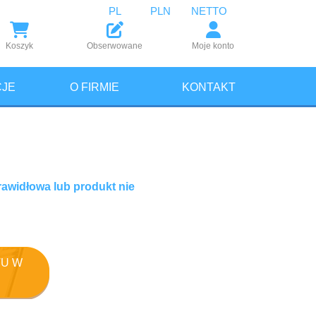
PL
PLN
NETTO
Koszyk
Obserwowane
Moje konto
JE
O FIRMIE
KONTAKT
rawidłowa lub produkt nie
U W