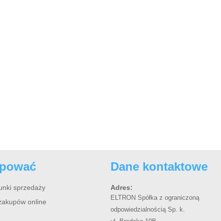
upować
Dane kontaktowe
unki sprzedaży
Adres:
ELTRON Spółka z ograniczoną
zakupów online
odpowiedzialnością Sp. k.