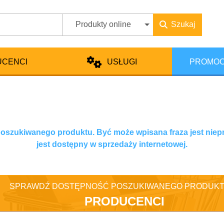
Produkty online
Szukaj
UCENCI
USŁUGI
PROMOC
 poszukiwanego produktu. Być może wpisana fraza jest niep
jest dostępny w sprzedaży internetowej.
SPRAWDŹ DOSTĘPNOŚĆ POSZUKIWANEGO PRODUKT
PRODUCENCI