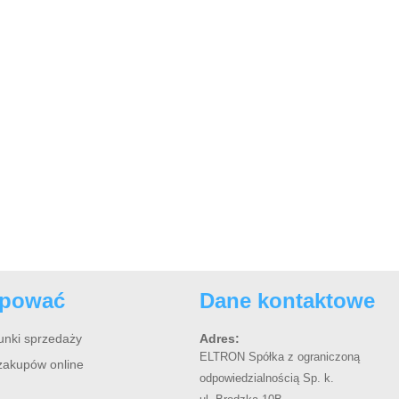
upować
Dane kontaktowe
unki sprzedaży
Adres:
ELTRON Spółka z ograniczoną
zakupów online
odpowiedzialnością Sp. k.