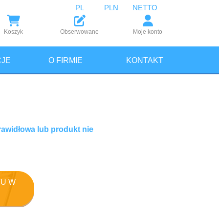
PL
PLN
NETTO
Koszyk
Obserwowane
Moje konto
JE
O FIRMIE
KONTAKT
rawidłowa lub produkt nie
U W