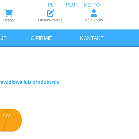
PL
PLN
NETTO
Koszyk
Obserwowane
Moje konto
JE
O FIRMIE
KONTAKT
rawidłowa lub produkt nie
U W