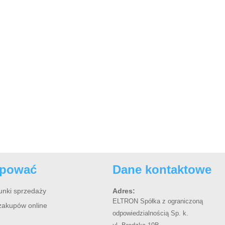
upować
Dane kontaktowe
unki sprzedaży
Adres:
ELTRON Spółka z ograniczoną
zakupów online
odpowiedzialnością Sp. k.