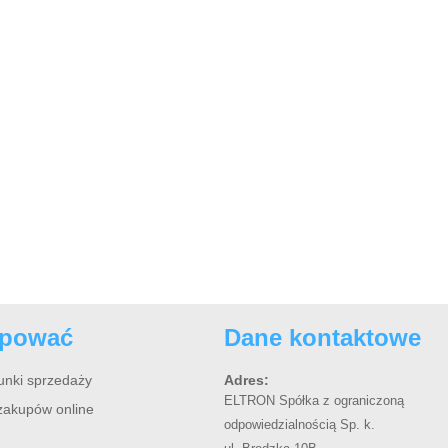
upować
Dane kontaktowe
unki sprzedaży
Adres:
ELTRON Spółka z ograniczoną
zakupów online
odpowiedzialnością Sp. k.