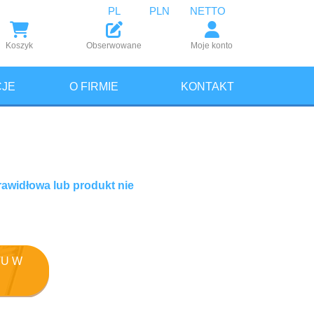
PL
PLN
NETTO
Koszyk
Obserwowane
Moje konto
JE
O FIRMIE
KONTAKT
rawidłowa lub produkt nie
U W