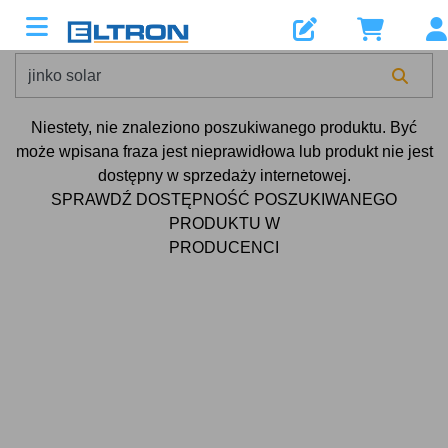
Niestety, nie znaleziono poszukiwanego produktu. Być
może wpisana fraza jest nieprawidłowa lub produkt nie jest
dostępny w sprzedaży internetowej.
SPRAWDŹ DOSTĘPNOŚĆ POSZUKIWANEGO
PRODUKTU W
PRODUCENCI