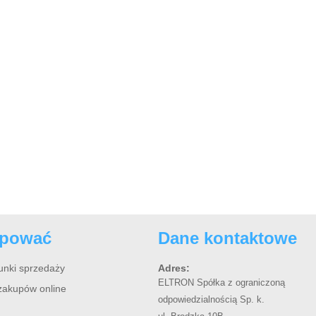
upować
Dane kontaktowe
unki sprzedaży
Adres:
ELTRON Spółka z ograniczoną
zakupów online
odpowiedzialnością Sp. k.