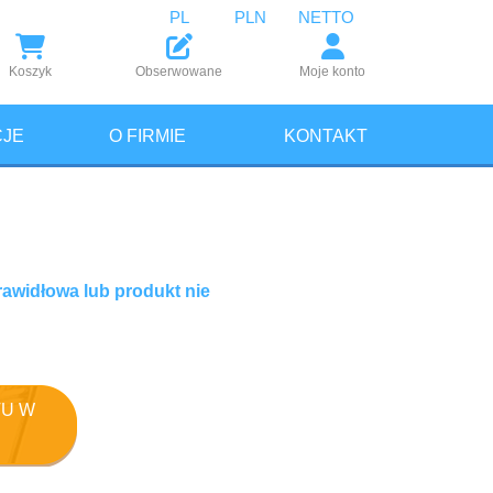
PL
PLN
NETTO
Koszyk
Obserwowane
Moje konto
JE
O FIRMIE
KONTAKT
rawidłowa lub produkt nie
U W