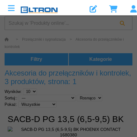
>
Przełączniki i sygnalizacja
>
Akcesoria do przełączników i
kontrolek
Filtry
Kategorie
Akcesoria do przełączników i kontrolek
,
3 produktów, strona: 1
Wyników:
Sortuj::
Pokaż:
SACB-D PG 13,5 (6,5-9,5) BK