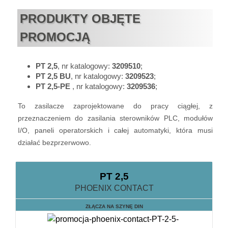
PRODUKTY OBJĘTE
PROMOCJĄ
PT 2,5
, nr katalogowy:
3209510
;
PT 2,5 BU
, nr katalogowy:
3209523
;
PT 2,5-PE
, nr katalogowy:
3209536
;
To zasilacze zaprojektowane do pracy ciągłej, z
przeznaczeniem do zasilania sterowników PLC, modułów
I/O, paneli operatorskich i całej automatyki, która musi
działać bezprzerwowo.
PT 2,5
PHOENIX CONTACT
ZŁĄCZA NA SZYNĘ DIN