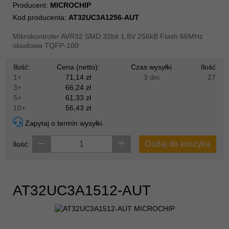
Producent:
MICROCHIP
Kod producenta:
AT32UC3A1256-AUT
Mikrokontroler AVR32 SMD 32bit 1,8V 256kB Flash 66MHz
obudowa TQFP-100
Ilość:
Cena (netto):
Czas wysyłki
Ilość
1+
71,14 zł
3 dni
27
3+
66,24 zł
5+
61,33 zł
10+
56,43 zł
Zapytaj o termin wysyłki
Dodaj do koszyka
Ilość:
AT32UC3A1512-AUT