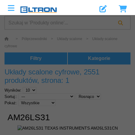
>
Półprzewodniki
>
Układy scalone
>
Układy scalone
cyfrowe
Filtry
Kategorie
Układy scalone cyfrowe
, 2551
produktów, strona: 1
Wyników:
Sortuj::
Pokaż:
AM26LS31