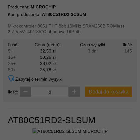
Producent:
MICROCHIP
Kod producenta:
AT80C51RD2-3CSUM
Mikrokontroler 8051 THT 8bit 10MHz SRAM256B ROMless
2,7-5,5V -40/+85°C obudowa DIP-40
Ilość:
Cena (netto):
Czas wysyłki
Ilość
5+
32,50 zł
3 dni
145
15+
30,26 zł
25+
28,02 zł
50+
25,78 zł
Zapytaj o termin wysyłki
Dodaj do koszyka
Ilość:
AT80C51RD2-SLSUM