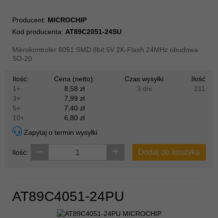
Producent:
MICROCHIP
Kod producenta:
AT89C2051-24SU
Mikrokontroler 8051 SMD 8bit 5V 2K-Flash 24MHz obudowa
SO-20
Ilość:
Cena (netto):
Czas wysyłki
Ilość
1+
8,58 zł
3 dni
211
3+
7,99 zł
5+
7,40 zł
10+
6,80 zł
Zapytaj o termin wysyłki
Dodaj do koszyka
Ilość:
AT89C4051-24PU