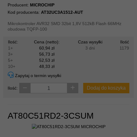
Producent:
MICROCHIP
Kod producenta:
AT32UC3A1512-AUT
Mikrokontroler AVR32 SMD 32bit 1,8V 512kB Flash 66MHz
obudowa TQFP-100
Ilość:
Cena (netto):
Czas wysyłki
Ilość
1+
60,94 zł
3 dni
1179
3+
56,73 zł
5+
52,53 zł
10+
48,33 zł
Zapytaj o termin wysyłki
Dodaj do koszyka
Ilość:
AT80C51RD2-3CSUM