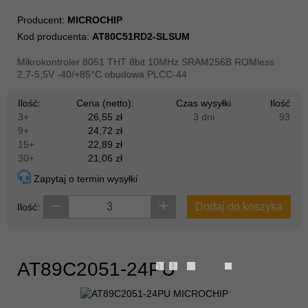
Producent:
MICROCHIP
Kod producenta:
AT80C51RD2-SLSUM
Mikrokontroler 8051 THT 8bit 10MHz SRAM256B ROMless
2,7-5,5V -40/+85°C obudowa PLCC-44
Ilość:
Cena (netto):
Czas wysyłki
Ilość
3+
26,55 zł
3 dni
93
9+
24,72 zł
15+
22,89 zł
30+
21,06 zł
Zapytaj o termin wysyłki
Dodaj do koszyka
Ilość:
AT89C2051-24PU