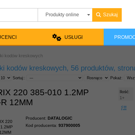
Produkty online
Szukaj
UCENCI
USŁUGI
PROMOC
iki kodów kreskowych
iki kodów kreskowych
, 56 produktów, stron
Sortuj::
Pokaż:
IX 220 385-010 1.2MP
Ilość:
1+
-R 12MM
Producent:
DATALOGIC
Kod producenta:
937900005