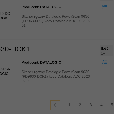
Producent:
DATALOGIC
Skaner ręczny Datalogic PowerScan 9630
(PD9630-DC) kody Datalogic ADC 2023 02
01
30-DCK1
Ilość:
1+
Producent:
DATALOGIC
Skaner ręczny Datalogic PowerScan 9630
(PD9630-DCK1) kody Datalogic ADC 2023
02 01
1
2
3
4
5