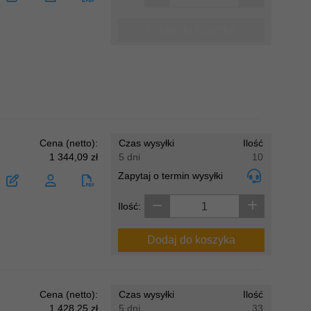
Dodaj do koszyka
Cena (netto):
Czas wysyłki
Ilość
1 344,09 zł
5 dni
10
Zapytaj o termin wysyłki
Ilość:
Dodaj do koszyka
Cena (netto):
Czas wysyłki
Ilość
1 428,25 zł
5 dni
33