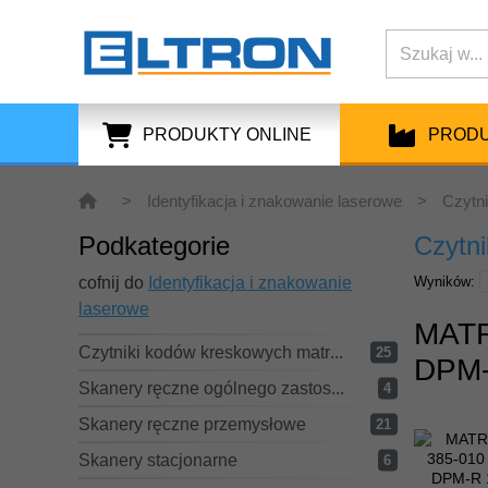
PRODUKTY ONLINE
PROD
>
Identyfikacja i znakowanie laserowe
>
Czytn
Podkategorie
Czytn
cofnij do
Identyfikacja i znakowanie
Wyników:
laserowe
MATR
Czytniki kodów kreskowych matrycowe
25
DPM
Skanery ręczne ogólnego zastosowania
4
Skanery ręczne przemysłowe
21
Skanery stacjonarne
6