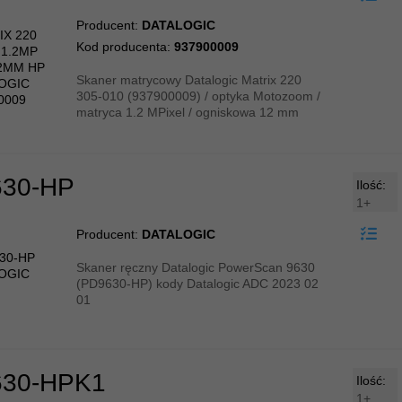
Producent:
DATALOGIC
Kod producenta:
937900009
Skaner matrycowy Datalogic Matrix 220
305-010 (937900009) / optyka Motozoom /
matryca 1.2 MPixel / ogniskowa 12 mm
30-HP
Ilość:
1+
Producent:
DATALOGIC
Skaner ręczny Datalogic PowerScan 9630
(PD9630-HP) kody Datalogic ADC 2023 02
01
30-HPK1
Ilość:
1+