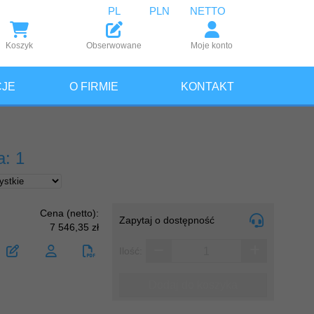
PL
PLN
NETTO
Koszyk
Obserwowane
Moje konto
JE
O FIRMIE
KONTAKT
a: 1
Cena (netto):
Zapytaj o dostępność
7 546,35 zł
Ilość:
Dodaj do koszyka