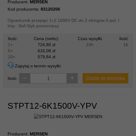
Producent:
MERSEN
Kod producenta:
83120206
Ogranicznik przepięć 1+2 1000V DC do 2-stringów 5-pol. I
Imp.: 5kA Styk pomocniczy
Ilość:
Cena (netto):
Czas wysyłki
Ilość
1+
724,80 zł
24h
16
5+
616,08 zł
10+
579,84 zł
Zapytaj o termin wysyłki
Dodaj do koszyka
Ilość:
STPT12-6K1500V-YPV
Producent:
MERSEN