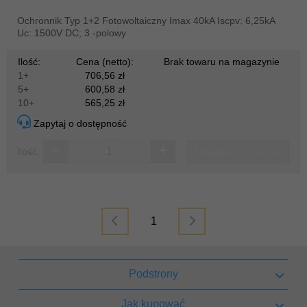
Ochronnik Typ 1+2 Fotowoltaiczny Imax 40kA Iscpv: 6,25kA
Uc: 1500V DC; 3 -polowy
Ilość:
Cena (netto):
Brak towaru na magazynie
1+
706,56 zł
5+
600,58 zł
10+
565,25 zł
Zapytaj o dostępność
Dodaj do koszyka
Ilość:
1
Podstrony
Jak kupować