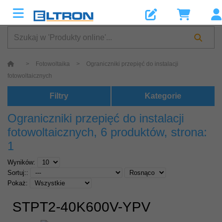
>
Fotowoltaika
>
Ograniczniki przepięć do instalacji
fotowoltaicznych
Filtry
Kategorie
Ograniczniki przepięć do instalacji
fotowoltaicznych
, 6 produktów, strona:
1
Wyników:
Sortuj::
Pokaż:
STPT2-40K600V-YPV