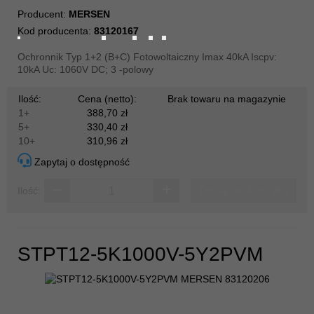
Producent:
MERSEN
Kod producenta:
83120167
Ochronnik Typ 1+2 (B+C) Fotowoltaiczny Imax 40kA Iscpv:
10kA Uc: 1060V DC; 3 -polowy
Ilość:
Cena (netto):
Brak towaru na magazynie
1+
388,70 zł
5+
330,40 zł
10+
310,96 zł
Zapytaj o dostępność
Dodaj do koszyka
Ilość:
STPT12-5K1000V-5Y2PVM