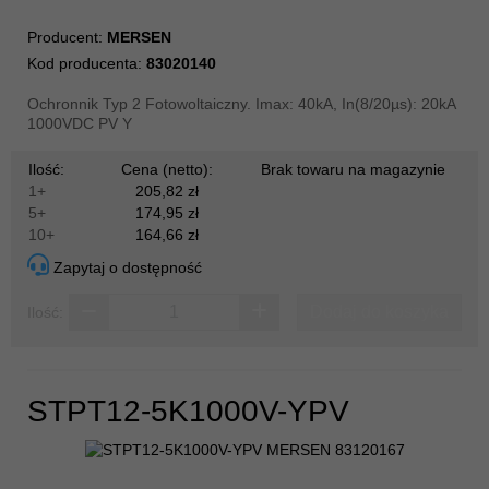
Producent:
MERSEN
Kod producenta:
83020140
Ochronnik Typ 2 Fotowoltaiczny. Imax: 40kA, In(8/20µs): 20kA
1000VDC PV Y
Ilość:
Cena (netto):
Brak towaru na magazynie
1+
205,82 zł
5+
174,95 zł
10+
164,66 zł
Zapytaj o dostępność
Dodaj do koszyka
Ilość:
STPT12-5K1000V-YPV