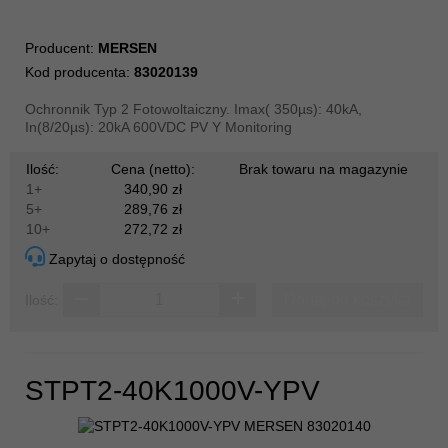
Producent:
MERSEN
Kod producenta:
83020139
Ochronnik Typ 2 Fotowoltaiczny. Imax( 350µs): 40kA,
In(8/20µs): 20kA 600VDC PV Y Monitoring
Ilość:
Cena (netto):
Brak towaru na magazynie
1+
340,90 zł
5+
289,76 zł
10+
272,72 zł
Zapytaj o dostępność
Dodaj do koszyka
Ilość:
STPT2-40K1000V-YPV