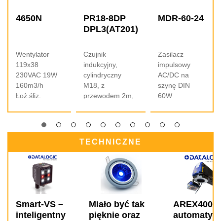
4650N
PR18-8DP
MDR-60-24
DPL3(AT201)
Wentylator
Czujnik
Zasilacz
119x38
indukcyjny,
impulsowy
230VAC 19W
cylindryczny
AC/DC na
160m3/h
M18, z
szynę DIN
Łoż.śliz.
przewodem 2m,
60W
Faston
czoło wysunięte,
jednofazowy
Sn=8 mm,
85-264VAC
zasilanie 15-
Uwyj 24VDC
30VDC, wyjście
2,5A obudowa
TECHNICZNE
PNP NO, LED, IP
40x90x100mm
67
Smart-VS –
Miało być tak
AREX400 -
inteligentny
pięknie oraz
automatyc