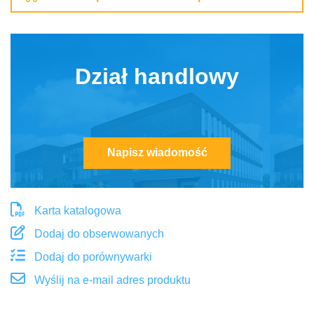
Dział handlowy
Napisz wiadomość
Karta katalogowa
Dodaj do obserwowanych
Dodaj do porównywarki
Wyślij na e-mail adres produktu